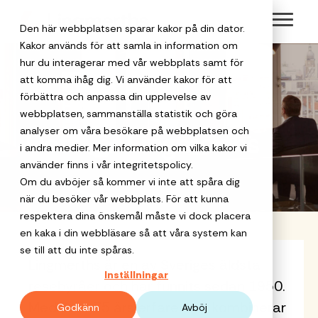
Skip
Toggl
to
Den här webbplatsen sparar kakor på din dator.
Menu
the
Kakor används för att samla in information om
hur du interagerar med vår webbplats samt för
main
att komma ihåg dig. Vi använder kakor för att
content.
Välkommen
Om Lingmerths
förbättra och anpassa din upplevelse av
Safe Travels
Hållbara res
webbplatsen, sammanställa statistik och göra
till en
analyser om våra besökare på webbplatsen och
Lingmerths har
Detta är Lingmerths
Vår
Vi gör det enkl
personlig
i andra medier. Mer information om vilka kakor vi
trygghetstjänst
att boka hållba
funnits sedan 1950
Affärsresor
Resor för
som håller koll
affärsresor, till
använder finns i vår integritetspolicy.
Detta är
resepartner
Möten och
och är en av
för privata
på både
exempel med
Om du avböjer så kommer vi inte att spåra dig
offentlig
Lingmerths
Sveriges äldsta
resenären och
klimatkompense
event
när du besöker vår webbplats. För att kunna
företag
Boka
destinationen.
resebyråer. Med 75
verksamhet
Group
respektera dina önskemål måste vi dock placera
företagsresan
års erfarenhet i
När du ska pla
en kaka i din webbläsare så att våra system kan
Reseanledni
Vi ger
med oss
Lingmerths
ryggen är vi
Lingmerths
minnesvärda
Varför
se till att du inte spåras.
företagsresor
för
Lingmerths är en av Sveriges äldsta
Group har
När och hur
fortfarande nyfikna
Group är en
möten,
resepartner?
mer
Inställningar
trygghet,
behöver ni res
ramavtal med
resebyråer och har funnits sedan 1950.
på samtiden och vi
kvalificerad
konferenser,
Vårt verktyg
personlighet
lägre
Som lägre priser,
Kammarkollegiet
tror starkt på det
Med över 75 års erfarenhet kombinerar
partner för
gruppresor,
stöttar företag 
Godkänn
Avböj
total
och skapar