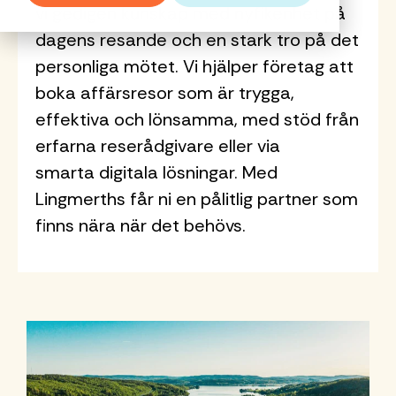
kostnader
rätt resebeslut
och är med i
personliga mötet
rådgivning och
kickoffer eller
vi gedigen kunskap med nyfikenhet på
kostnadskontroll
strukturer för
genom
och support
upphandlingar
mellan människor.
bokning av
produktlanser
dagens resande och en stark tro på det
resandet på
dygnet runt.
avtalspriser
som regioner
affärsresor,
finns vår
personliga mötet. Vi hjälper företag att
ditt företag.
Om Lingmerths
och total
och kommuner
konferenser och
systerorganisa
Lingmerths
Med
boka affärsresor som är trygga,
kostnadskontroll.
gör.
event.
Eventity.
Group
Lingmerths
effektiva och lönsamma, med stöd från
Du får
Jobba hos
reser du
personlig
Lingmerths
erfarna reserådgivare eller via
Läs mer
Läs mer
Läs mer
aldrig ensam.
Kundcase
service
smarta digitala lösningar. Med
Aktuellt
dygnet runt
Lingmerths får ni en pålitlig partner som
Huvudkontor
Läs
från
Samarbeten
finns nära när det behövs.
mer
Hållbarhetsrapport
branschens
Guide ekonomisk
kunnigaste
hållbarhet
reserådgivare.
Checklista
Med
mötes- och
resepolicy
Lingmerths
reser du
aldrig