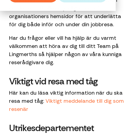
På den här sidan har vi samlat information
kostnader
rätt resebeslut
och är med i
personliga mötet
rådgivning och
kickoffer eller
kostnadskontroll
strukturer för
och länkar till olika myndigheter och
genom
och support
upphandlingar
mellan människor.
bokning av
produktlanser
resandet på
organisationers hemsidor för att underlätta
dygnet runt.
avtalspriser
som regioner
affärsresor,
finns vår
ditt företag.
Om Lingmerths
för dig både inför och under din jobbresa.
och total
och kommuner
konferenser och
systerorganisa
Lingmerths
Med
kostnadskontroll.
gör.
event.
Eventity.
Group
Har du frågor eller vill ha hjälp är du varmt
Lingmerths
Du får
Jobba hos
välkommen att höra av dig till ditt Team på
reser du
personlig
Lingmerths
Läs mer
Läs mer
Läs mer
Lingmerths så hjälper någon av våra kunniga
aldrig ensam.
Kundcase
service
Aktuellt
reserådgivare dig.
dygnet runt
Huvudkontor
Läs
från
Samarbeten
Viktigt vid resa med tåg
mer
Hållbarhetsrapport
branschens
Guide ekonomisk
kunnigaste
Här kan du läsa viktig information när du ska
hållbarhet
reserådgivare.
Checklista
resa med tåg:
Viktigt meddelande till dig som
Med
mötes- och
resenär
resepolicy
Lingmerths
reser du
Utrikesdepartementet
aldrig