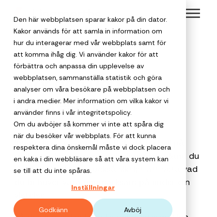
Skip
Toggl
to
Den här webbplatsen sparar kakor på din dator.
Menu
the
Kakor används för att samla in information om
hur du interagerar med vår webbplats samt för
main
att komma ihåg dig. Vi använder kakor för att
content.
Välkommen
Om Lingmerths
förbättra och anpassa din upplevelse av
Safe Travels
Hållbara res
Inför och under
webbplatsen, sammanställa statistik och göra
till en
analyser om våra besökare på webbplatsen och
Lingmerths har
Vår
Vi gör det enkl
jobbresan
personlig
i andra medier. Mer information om vilka kakor vi
trygghetstjänst
att boka hållba
funnits sedan 1950
Affärsresor
Resor för
som håller koll
affärsresor, till
använder finns i vår integritetspolicy.
Detta är
resepartner
Möten och
och är en av
för privata
på både
exempel med
Om du avböjer så kommer vi inte att spåra dig
offentlig
Lingmerths
Sveriges äldsta
resenären och
klimatkompense
event
när du besöker vår webbplats. För att kunna
företag
Boka
destinationen.
Innan du reser är det viktigt att ha koll på
resebyråer. Med 75
verksamhet
Group
respektera dina önskemål måste vi dock placera
företagsresan
regler för inresa, pass och visum i det land du
års erfarenhet i
När du ska pla
en kaka i din webbläsare så att våra system kan
Reseanledni
Vi ger
med oss
Lingmerths
ska besöka. Det är också viktigt att veta vad
ryggen är vi
Lingmerths
minnesvärda
Varför
se till att du inte spåras.
företagsresor
för
Group har
När och hur
du behöver vara uppmärksam på under din
fortfarande nyfikna
Group är en
möten,
resepartner?
mer
Inställningar
trygghet,
behöver ni res
ramavtal med
vistelse.
på samtiden och vi
kvalificerad
konferenser,
Vårt verktyg
personlighet
lägre
Som lägre priser,
Kammarkollegiet
tror starkt på det
partner för
gruppresor,
stöttar företag 
Godkänn
Avböj
total
och skapar