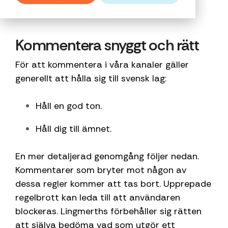
kostnader
rätt resebeslut
och är med i
personliga mötet
rådgivning och
kickoffer eller
kostnadskontroll
strukturer för
hanterar
GDPR/personuppgifter.
genom
och support
upphandlingar
mellan människor.
bokning av
produktlanser
resandet på
dygnet runt.
avtalspriser
som regioner
affärsresor,
finns vår
ditt företag.
Om Lingmerths
Kommentera snyggt och rätt
och total
och kommuner
konferenser och
systerorganisa
Lingmerths
Med
kostnadskontroll.
gör.
event.
Eventity.
Group
För att kommentera i våra kanaler gäller
Lingmerths
Du får
Jobba hos
generellt att hålla sig till svensk lag:
reser du
personlig
Lingmerths
Läs mer
Läs mer
Läs mer
aldrig ensam.
Kundcase
service
Aktuellt
Håll en god ton.
dygnet runt
Huvudkontor
Läs
från
Samarbeten
Håll dig till ämnet.
mer
Hållbarhetsrapport
branschens
Guide ekonomisk
kunnigaste
En mer detaljerad genomgång följer nedan.
hållbarhet
reserådgivare.
Checklista
Kommentarer som bryter mot någon av
Med
mötes- och
dessa regler kommer att tas bort. Upprepade
resepolicy
Lingmerths
regelbrott kan leda till att användaren
reser du
blockeras. Lingmerths förbehåller sig rätten
aldrig
att själva bedöma vad som utgör ett