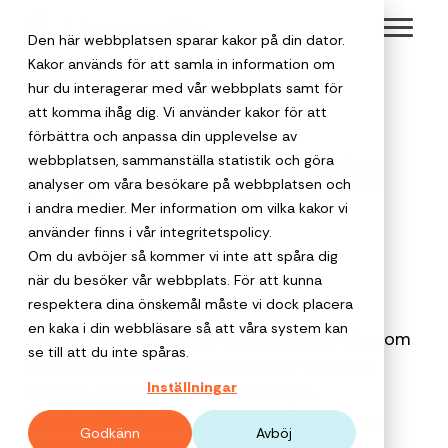
Skip
Toggl
to
Den här webbplatsen sparar kakor på din dator.
Menu
the
Kakor används för att samla in information om
hur du interagerar med vår webbplats samt för
main
att komma ihåg dig. Vi använder kakor för att
content.
Välkommen
Om Lingmerths
förbättra och anpassa din upplevelse av
Safe Travels
Hållbara res
Regler för Lingmerths
webbplatsen, sammanställa statistik och göra
till en
analyser om våra besökare på webbplatsen och
Lingmerths har
Vår
Vi gör det enkl
Group sociala
personlig
i andra medier. Mer information om vilka kakor vi
trygghetstjänst
att boka hållba
funnits sedan 1950
Affärsresor
Resor för
som håller koll
affärsresor, till
använder finns i vår integritetspolicy.
Detta är
resepartner
Möten och
och är en av
mediekonton
för privata
på både
exempel med
Om du avböjer så kommer vi inte att spåra dig
offentlig
Lingmerths
Sveriges äldsta
resenären och
klimatkompense
event
när du besöker vår webbplats. För att kunna
företag
Boka
destinationen.
resebyråer. Med 75
verksamhet
Group
respektera dina önskemål måste vi dock placera
företagsresan
års erfarenhet i
När du ska pla
en kaka i din webbläsare så att våra system kan
Reseanledni
Vi ger
Här hittar du de regler som gäller för dig som
med oss
Lingmerths
ryggen är vi
Lingmerths
minnesvärda
Varför
se till att du inte spåras.
företagsresor
besökare på Lingmerths
kanaler i sociala
för
Group har
När och hur
fortfarande nyfikna
Group är en
möten,
resepartner?
mer
Inställningar
medier. Vi finns för närvarande på
trygghet,
behöver ni res
ramavtal med
på samtiden och vi
kvalificerad
konferenser,
Vårt verktyg
personlighet
Facebook,
Instagram
och
Linkedin
- följ oss
lägre
Som lägre priser,
Kammarkollegiet
tror starkt på det
partner för
gruppresor,
stöttar företag 
Godkänn
Avböj
total
och skapar
gärna där. Här kan du läsa om
hur vi