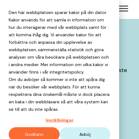
Skip
Toggl
to
Den här webbplatsen sparar kakor på din dator.
Menu
the
Kakor används för att samla in information om
hur du interagerar med vår webbplats samt för
main
att komma ihåg dig. Vi använder kakor för att
content.
Välkommen
Om Lingmerths
förbättra och anpassa din upplevelse av
Safe Travels
Hållbara res
webbplatsen, sammanställa statistik och göra
Aktuellt
till en
analyser om våra besökare på webbplatsen och
Lingmerths har
Vår
Vi gör det enkl
personlig
i andra medier. Mer information om vilka kakor vi
trygghetstjänst
att boka hållba
funnits sedan 1950
Affärsresor
Håll dig uppdaterad med Lingmerths senaste
Resor för
som håller koll
affärsresor, till
använder finns i vår integritetspolicy.
Detta är
resepartner
Möten och
och är en av
för privata
på både
exempel med
nyheter, resetips och praktiska råd.
Om du avböjer så kommer vi inte att spåra dig
offentlig
Lingmerths
Sveriges äldsta
resenären och
klimatkompense
event
Allt du behöver veta för att göra din
när du besöker vår webbplats. För att kunna
företag
Boka
destinationen.
resebyråer. Med 75
verksamhet
Group
respektera dina önskemål måste vi dock placera
affärsresa smidig och bekväm.
företagsresan
års erfarenhet i
När du ska pla
en kaka i din webbläsare så att våra system kan
Reseanledni
Vi ger
med oss
Lingmerths
ryggen är vi
Lingmerths
minnesvärda
Varför
se till att du inte spåras.
företagsresor
för
Group har
När och hur
fortfarande nyfikna
Group är en
möten,
resepartner?
mer
Inställningar
trygghet,
behöver ni res
ramavtal med
på samtiden och vi
kvalificerad
konferenser,
Vårt verktyg
personlighet
lägre
Som lägre priser,
Kammarkollegiet
tror starkt på det
partner för
gruppresor,
stöttar företag 
Godkänn
Avböj
total
och skapar