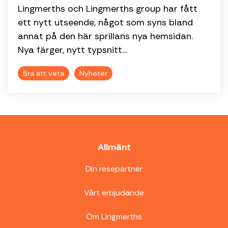
Lingmerths och Lingmerths group har fått
ett nytt utseende, något som syns bland
annat på den här sprillans nya hemsidan.
Nya färger, nytt typsnitt...
Bra att veta
Nyheter
Allmänt
Din resepartner
Vårt erbjudande
Om Lingmerths