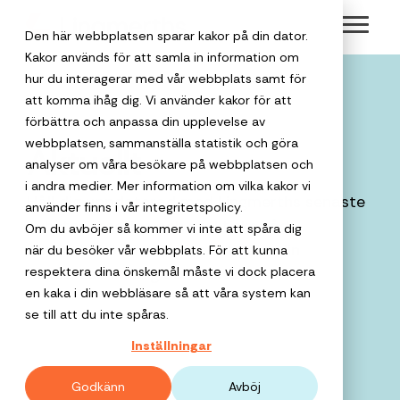
Skip
Toggl
to
Den här webbplatsen sparar kakor på din dator.
Menu
the
Kakor används för att samla in information om
hur du interagerar med vår webbplats samt för
main
att komma ihåg dig. Vi använder kakor för att
content.
Välkommen
Om Lingmerths
förbättra och anpassa din upplevelse av
Safe Travels
Hållbara res
webbplatsen, sammanställa statistik och göra
Aktuellt
till en
analyser om våra besökare på webbplatsen och
Lingmerths har
Vår
Vi gör det enkl
personlig
i andra medier. Mer information om vilka kakor vi
trygghetstjänst
att boka hållba
funnits sedan 1950
Affärsresor
Håll dig uppdaterad med Lingmerths senaste
Resor för
som håller koll
affärsresor, till
använder finns i vår integritetspolicy.
Detta är
resepartner
Möten och
och är en av
för privata
på både
exempel med
nyheter, resetips och praktiska råd.
Om du avböjer så kommer vi inte att spåra dig
offentlig
Lingmerths
Sveriges äldsta
resenären och
klimatkompense
event
Allt du behöver veta för att göra din
när du besöker vår webbplats. För att kunna
företag
Boka
destinationen.
resebyråer. Med 75
verksamhet
Group
respektera dina önskemål måste vi dock placera
affärsresa smidig och bekväm.
företagsresan
års erfarenhet i
När du ska pla
en kaka i din webbläsare så att våra system kan
Reseanledni
Vi ger
med oss
Lingmerths
ryggen är vi
Lingmerths
minnesvärda
Varför
se till att du inte spåras.
företagsresor
för
Group har
När och hur
fortfarande nyfikna
Group är en
möten,
resepartner?
mer
Inställningar
trygghet,
behöver ni res
ramavtal med
på samtiden och vi
kvalificerad
konferenser,
Vårt verktyg
personlighet
lägre
Som lägre priser,
Kammarkollegiet
tror starkt på det
partner för
gruppresor,
stöttar företag 
Godkänn
Avböj
total
och skapar