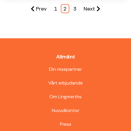
Prev
1
2
3
Next
Allmänt
Din resepartner
Vårt erbjudande
Om Lingmerths
Huvudkontor
Press