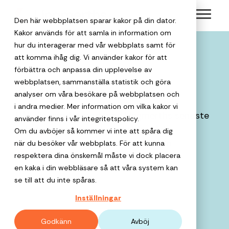
Skip
Toggl
to
Den här webbplatsen sparar kakor på din dator.
Menu
the
Kakor används för att samla in information om
hur du interagerar med vår webbplats samt för
main
att komma ihåg dig. Vi använder kakor för att
content.
Välkommen
Om Lingmerths
förbättra och anpassa din upplevelse av
Safe Travels
Hållbara res
webbplatsen, sammanställa statistik och göra
Aktuellt
till en
analyser om våra besökare på webbplatsen och
Lingmerths har
Vår
Vi gör det enkl
personlig
i andra medier. Mer information om vilka kakor vi
trygghetstjänst
att boka hållba
funnits sedan 1950
Affärsresor
Håll dig uppdaterad med Lingmerths senaste
Resor för
som håller koll
affärsresor, till
använder finns i vår integritetspolicy.
Detta är
resepartner
Möten och
och är en av
för privata
på både
exempel med
nyheter, resetips och praktiska råd.
Om du avböjer så kommer vi inte att spåra dig
offentlig
Lingmerths
Sveriges äldsta
resenären och
klimatkompense
event
Allt du behöver veta för att göra din
när du besöker vår webbplats. För att kunna
företag
Boka
destinationen.
resebyråer. Med 75
verksamhet
Group
respektera dina önskemål måste vi dock placera
affärsresa smidig och bekväm.
företagsresan
års erfarenhet i
När du ska pla
en kaka i din webbläsare så att våra system kan
Reseanledni
Vi ger
med oss
Lingmerths
ryggen är vi
Lingmerths
minnesvärda
Varför
se till att du inte spåras.
företagsresor
för
Group har
När och hur
fortfarande nyfikna
Group är en
möten,
resepartner?
mer
Inställningar
trygghet,
behöver ni res
ramavtal med
på samtiden och vi
kvalificerad
konferenser,
Vårt verktyg
personlighet
lägre
Som lägre priser,
Kammarkollegiet
tror starkt på det
partner för
gruppresor,
stöttar företag 
Godkänn
Avböj
total
och skapar